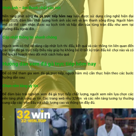
Hình ảnh – âm thanh chất sắc nét
Nền tảng phát sóng
đá gà trực tiếp hôm nay
luôn được sử dụng công nghệ hiện đại
nhất 2025, đảm bảo chất lượng hình ảnh sắc nét và âm thanh sống động. Người hâm
mộ có thể cảm nhận được sự kịch tính và hấp dẫn của từng trận đấu như xem tại
trường đấu ngoài đời.
Cập nhật thông tin nhanh chóng
Người xem có thể dễ dàng cập nhật lịch thi đấu, kết quả và các thông tin liên quan đến
các trận đá gà trực tiếp Điều này giúp họ không bỏ lỡ bất kỳ trận đấu kê chọi nào và có
thể lên kế hoạch theo dõi một cách hiệu quả
Hướng dẫn xem đá gà trực tiếp hôm nay
Để có thể tham gia xem đá gà trực tiếp, người hâm mộ cần thực hiện theo các bước
hướng dẫn sau:
Chọn nền tảng uy tín
Để đảm bảo trải nghiệm xem đá gà trực tiếp chất lượng, người xem nên lựa chọn các
nền tảng phát sóng uy tín. Các trang web như 32Win và các nền tảng tương tự thường
cung cấp các trận đấu với chất lượng cao và thông tin đầy đủ.