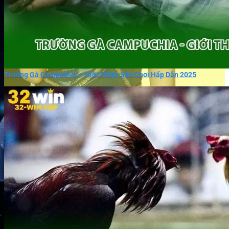
Trường Gà Campuchia – Giới Thiệu Sân Chơi Hấp Dẫn 2025